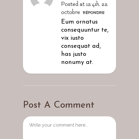
Posted at 12:41h, 22
octobre
RÉPONDRE
Eum ornatus
consequuntur te,
vix iusto
consequat ad,
has justo
nonumy at.
Post A Comment