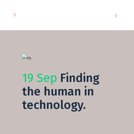
19 Sep
Finding
the human in
technology.
Posted at 08:16h
in
Business
by
LRV-2020_12
1
Comment
0
Likes