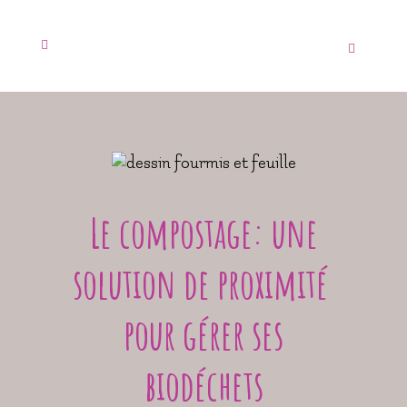
Le compostage: une
solution de proximité
pour gérer ses
biodéchets